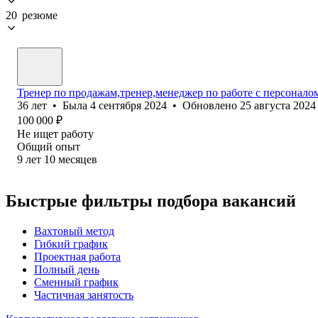
20 резюме
Тренер по продажам,тренер,менеджер по работе с персонало
36
лет
•
Была
4 сентября 2024
•
Обновлено
25 августа 2024
100 000
₽
Не ищет работу
Общий опыт
9
лет
10
месяцев
Быстрые фильтры подбора вакансий
Вахтовый метод
Гибкий график
Проектная работа
Полный день
Сменный график
Частичная занятость