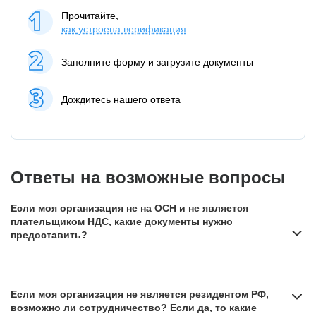
Прочитайте,
как устроена верификация
Заполните форму и загрузите документы
Дождитесь нашего ответа
Ответы на возможные вопросы
Если моя организация не на ОСН и не является
плательщиком НДС, какие документы нужно
предоставить?
Если вы работаете на специальных налоговых режимах,
например, освобождены от уплаты НДС в следствие
Если моя организация не является резидентом РФ,
применения ими упрощённой системы налогообложения,
возможно ли сотрудничество? Если да, то какие
предоставьте подтверждение о применении такого налогового