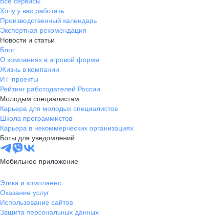
Все сервисы
Хочу у вас работать
Если документы полностью или частично составлены
Производственный календарь
на иностранном языке, предоставьте, пожалуйста, заверенный
Экспертная рекомендация
перевод на русский язык. Также для всех иностранных
Новости и статьи
поставщиков и подрядчиков нужна справка о резидентстве
Блог
с апостилем и перевод — чтобы избежать двойного
О компаниях в игровой форме
налогообложения.
Жизнь в компании
ИТ-проекты
Рейтинг работодателей России
Молодым специалистам
Карьера для молодых специалистов
Школа программистов
Карьера в некоммерческих организациях
Боты для уведомлений
Мобильное приложение
Этика и комплаенс
Оказание услуг
Использование сайтов
Защита персональных данных