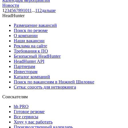
Календарь мероприятий
Новости
1
2
3
4
5
6
7
8
9
10
11
...
112
дальше
HeadHunter
Размещение вакансий
Поиск по резюме
О компании
Наши вакансии
Реклама на сайте
Требования к ПО
Безопасный HeadHunter
HeadHunter API
Партнерам
Инвесторам
Каталог компаний
Поиск по вакансиям в Нижней Шиловке
Сетка: соцсеть для нетворкинга
Соискателям
hh PRO
Готовое резюме
Все сервисы
Хочу у вас работать
Производственный календарь