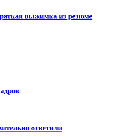
 краткая выжимка из резюме
кадров
твительно ответили