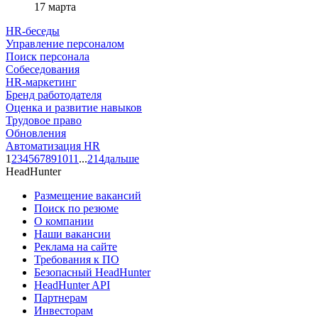
17 марта
HR-беседы
Управление персоналом
Поиск персонала
Собеседования
HR-маркетинг
Бренд работодателя
Оценка и развитие навыков
Трудовое право
Обновления
Автоматизация HR
1
2
3
4
5
6
7
8
9
10
11
...
214
дальше
HeadHunter
Размещение вакансий
Поиск по резюме
О компании
Наши вакансии
Реклама на сайте
Требования к ПО
Безопасный HeadHunter
HeadHunter API
Партнерам
Инвесторам