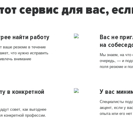
тот сервис для вас, есл
трее найти работу
Вас не при
на собесед
т ваше резюме в течение
ажет, что нужно исправить
Мы знаем, на что
ривлечь внимание
очередь, — и под
поля резюме и по
ту в конкретной
У вас мини
Специалисты подс
акцент, если у в
адут совет, как выгоднее
опыта или его нет
ля конкретной профессии.